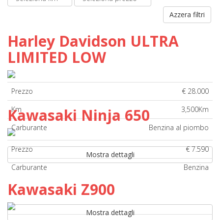
Azzera filtri
Harley Davidson ULTRA
LIMITED LOW
Prezzo
€ 28.000
Km
3,500Km
Kawasaki Ninja 650
Carburante
Benzina al piombo
Prezzo
€ 7.590
Mostra dettagli
Carburante
Benzina
Kawasaki Z900
Mostra dettagli