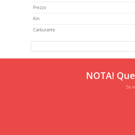
Prezzo
Km
Carburante
NOTA! Quest
Se n