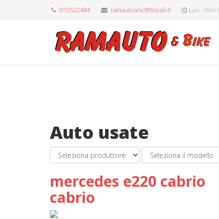
070522484
ramautosnc@tiscali.it
Lun - Ven 0
Auto usate
mercedes e220 cabrio
cabrio