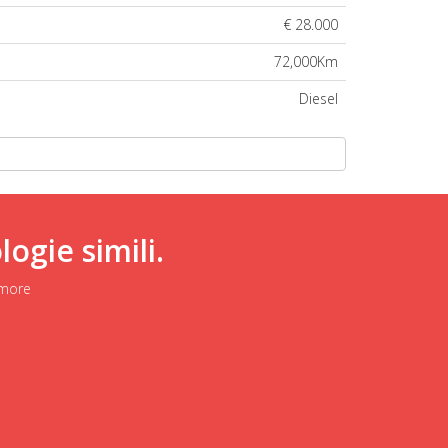
€ 28.000
72,000Km
Diesel
ogie simili.
 more